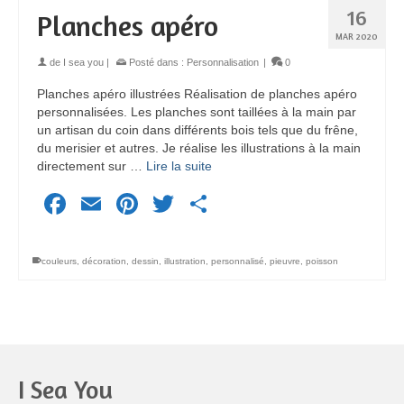
16
Planches apéro
MAR 2020
de
I sea you
|
Posté dans :
Personnalisation
|
0
Planches apéro illustrées Réalisation de planches apéro
personnalisées. Les planches sont taillées à la main par
un artisan du coin dans différents bois tels que du frêne,
du merisier et autres. Je réalise les illustrations à la main
directement sur …
Lire la suite
Facebook
Email
Pinterest
Twitter
Partager
couleurs
,
décoration
,
dessin
,
illustration
,
personnalisé
,
pieuvre
,
poisson
I Sea You