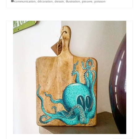
communication
,
décoration
,
dessin
,
illustration
,
pieuvre
,
poisson