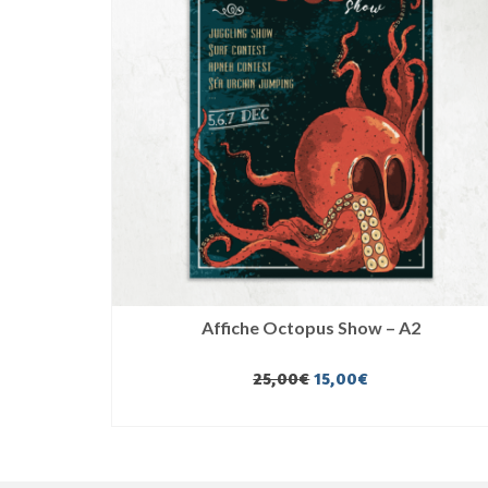
Affiche Octopus Show – A2
Le
Le
25,00
€
15,00
€
prix
prix
AJOUTER AU PANIER
initial
actuel
était :
est :
25,00€.
15,00€.