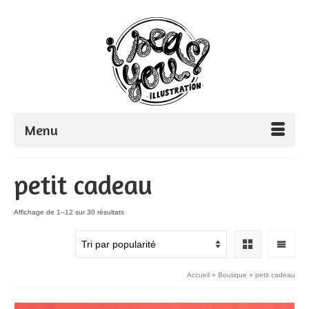
Menu
petit cadeau
Trié
Affichage de 1–12 sur 30 résultats
par
popularité
Accueil
»
Boutique
»
petit cadeau